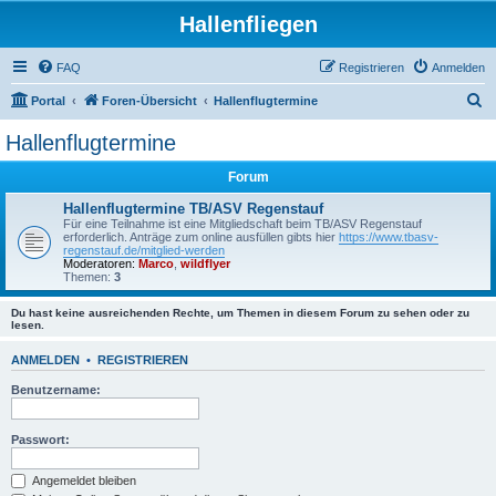
Hallenfliegen
FAQ
Registrieren
Anmelden
S
Portal
Foren-Übersicht
Hallenflugtermine
u
Hallenflugtermine
c
Forum
h
e
Hallenflugtermine TB/ASV Regenstauf
Für eine Teilnahme ist eine Mitgliedschaft beim TB/ASV Regenstauf
erforderlich. Anträge zum online ausfüllen gibts hier
https://www.tbasv-
regenstauf.de/mitglied-werden
Moderatoren:
Marco
,
wildflyer
Themen:
3
Du hast keine ausreichenden Rechte, um Themen in diesem Forum zu sehen oder zu
lesen.
ANMELDEN
•
REGISTRIEREN
Benutzername:
Passwort:
Angemeldet bleiben