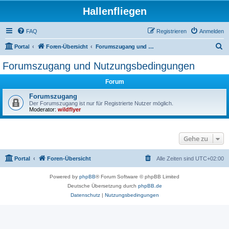
Hallenfliegen
FAQ
Registrieren
Anmelden
S
Portal
Foren-Übersicht
Forumszugang und Nutzungsbedingungen
u
Forumszugang und Nutzungsbedingungen
c
Forum
h
e
Forumszugang
Der Forumszugang ist nur für Registrierte Nutzer möglich.
Moderator:
wildflyer
Gehe zu
Portal
Foren-Übersicht
Alle Zeiten sind
UTC+02:00
Powered by
phpBB
® Forum Software © phpBB Limited
Deutsche Übersetzung durch
phpBB.de
Datenschutz
|
Nutzungsbedingungen