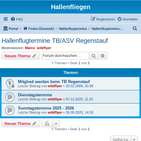
Hallenfliegen
FAQ
Registrieren
Anmelden
S
Portal
Foren-Übersicht
Hallenflugtermine
Hallenflugtermine TB/ASV Regenstauf
u
Hallenflugtermine TB/ASV Regenstauf
c
Moderatoren:
Marco
,
wildflyer
h
Suche
Erweiterte Suche
Neues Thema
e
3 Themen • Seite
1
von
1
Themen
Mitglied werden beim TB Regenstauf
Letzter Beitrag von
wildflyer
«
20.02.2008, 20:38
Dienstagstermine
Letzter Beitrag von
wildflyer
«
07.12.2025, 11:23
Sonntagstermine 2025 - 2026
Letzter Beitrag von
wildflyer
«
26.09.2025, 14:33
Neues Thema
3 Themen • Seite
1
von
1
Gehe zu