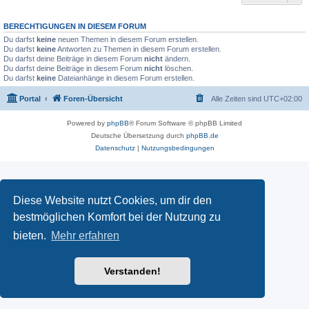
BERECHTIGUNGEN IN DIESEM FORUM
Du darfst
keine
neuen Themen in diesem Forum erstellen.
Du darfst
keine
Antworten zu Themen in diesem Forum erstellen.
Du darfst deine Beiträge in diesem Forum
nicht
ändern.
Du darfst deine Beiträge in diesem Forum
nicht
löschen.
Du darfst
keine
Dateianhänge in diesem Forum erstellen.
Portal
Foren-Übersicht
Alle Zeiten sind
UTC+02:00
Powered by
phpBB
® Forum Software © phpBB Limited
Deutsche Übersetzung durch
phpBB.de
Datenschutz
|
Nutzungsbedingungen
Diese Website nutzt Cookies, um dir den
bestmöglichen Komfort bei der Nutzung zu
bieten.
Mehr erfahren
Verstanden!