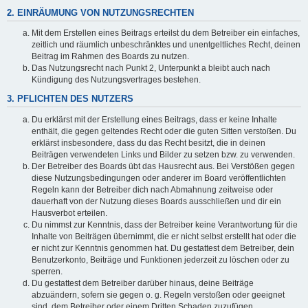
2. EINRÄUMUNG VON NUTZUNGSRECHTEN
Mit dem Erstellen eines Beitrags erteilst du dem Betreiber ein einfaches,
zeitlich und räumlich unbeschränktes und unentgeltliches Recht, deinen
Beitrag im Rahmen des Boards zu nutzen.
Das Nutzungsrecht nach Punkt 2, Unterpunkt a bleibt auch nach
Kündigung des Nutzungsvertrages bestehen.
3. PFLICHTEN DES NUTZERS
Du erklärst mit der Erstellung eines Beitrags, dass er keine Inhalte
enthält, die gegen geltendes Recht oder die guten Sitten verstoßen. Du
erklärst insbesondere, dass du das Recht besitzt, die in deinen
Beiträgen verwendeten Links und Bilder zu setzen bzw. zu verwenden.
Der Betreiber des Boards übt das Hausrecht aus. Bei Verstößen gegen
diese Nutzungsbedingungen oder anderer im Board veröffentlichten
Regeln kann der Betreiber dich nach Abmahnung zeitweise oder
dauerhaft von der Nutzung dieses Boards ausschließen und dir ein
Hausverbot erteilen.
Du nimmst zur Kenntnis, dass der Betreiber keine Verantwortung für die
Inhalte von Beiträgen übernimmt, die er nicht selbst erstellt hat oder die
er nicht zur Kenntnis genommen hat. Du gestattest dem Betreiber, dein
Benutzerkonto, Beiträge und Funktionen jederzeit zu löschen oder zu
sperren.
Du gestattest dem Betreiber darüber hinaus, deine Beiträge
abzuändern, sofern sie gegen o. g. Regeln verstoßen oder geeignet
sind, dem Betreiber oder einem Dritten Schaden zuzufügen.