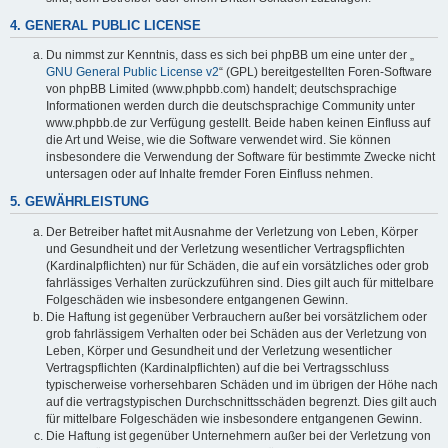
4. GENERAL PUBLIC LICENSE
Du nimmst zur Kenntnis, dass es sich bei phpBB um eine unter der „
GNU General Public License v2
“ (GPL) bereitgestellten Foren-Software
von phpBB Limited (www.phpbb.com) handelt; deutschsprachige
Informationen werden durch die deutschsprachige Community unter
www.phpbb.de zur Verfügung gestellt. Beide haben keinen Einfluss auf
die Art und Weise, wie die Software verwendet wird. Sie können
insbesondere die Verwendung der Software für bestimmte Zwecke nicht
untersagen oder auf Inhalte fremder Foren Einfluss nehmen.
5. GEWÄHRLEISTUNG
Der Betreiber haftet mit Ausnahme der Verletzung von Leben, Körper
und Gesundheit und der Verletzung wesentlicher Vertragspflichten
(Kardinalpflichten) nur für Schäden, die auf ein vorsätzliches oder grob
fahrlässiges Verhalten zurückzuführen sind. Dies gilt auch für mittelbare
Folgeschäden wie insbesondere entgangenen Gewinn.
Die Haftung ist gegenüber Verbrauchern außer bei vorsätzlichem oder
grob fahrlässigem Verhalten oder bei Schäden aus der Verletzung von
Leben, Körper und Gesundheit und der Verletzung wesentlicher
Vertragspflichten (Kardinalpflichten) auf die bei Vertragsschluss
typischerweise vorhersehbaren Schäden und im übrigen der Höhe nach
auf die vertragstypischen Durchschnittsschäden begrenzt. Dies gilt auch
für mittelbare Folgeschäden wie insbesondere entgangenen Gewinn.
Die Haftung ist gegenüber Unternehmern außer bei der Verletzung von