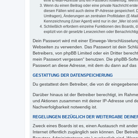
eine E-Mail-Adresse und ein Passwort notwendig. Wenn du
Wenn du einen Beitrag oder eine private Nachricht erste
diesen Fällen wird auch deine IP-Adresse gespeichert. 
Umfragen), Änderungen an zentralen Profildaten (E-Mai
Kennzeichnung (User Agent) wird nur in der „Wer ist onl
Schließlich erfordern einzelne Funktionen des Boards,
explizit von dir gesetzte Lesezeichen oder Benachrichti
Dein Passwort wird mit einer Einwege-Verschlüsselung 
Webseiten zu verwenden. Das Passwort ist dein Schlü
Betreibers, von phpBB Limited oder ein Dritter berec
mein Passwort vergessen“ benutzen. Die phpBB-Softw
Passwort an diese Adresse, mit dem du dann auf das 
GESTATTUNG DER DATENSPEICHERUNG
Du gestattest dem Betreiber, die von dir eingegeben
Darüber hinaus ist der Betreiber berechtigt, im Rahm
und Aktionen zusammen mit deiner IP-Adresse und de
Nachverfolgbarkeit notwendig ist.
REGELUNGEN BEZÜGLICH DER WEITERGABE DEINE
Zweck eines Boards ist es, einen Austausch mit andere
Internet öffentlich zugänglich sein können. Der Betrei