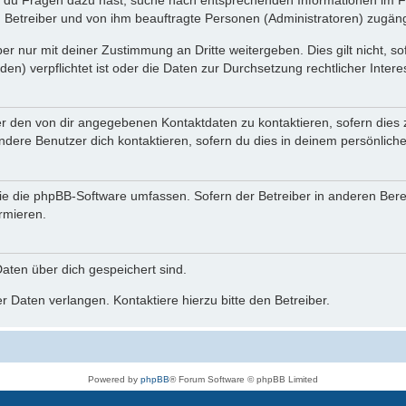
n du Fragen dazu hast, suche nach entsprechenden Informationen im Fo
n Betreiber und von ihm beauftragte Personen (Administratoren) zugäng
r nur mit deiner Zustimmung an Dritte weitergeben. Dies gilt nicht, s
n) verpflichtet ist oder die Daten zur Durchsetzung rechtlicher Interes
er den von dir angegebenen Kontaktdaten zu kontaktieren, sofern dies 
andere Benutzer dich kontaktieren, sofern du dies in deinem persönliche
, die die phpBB-Software umfassen. Sofern der Betreiber in anderen Be
ormieren.
 Daten über dich gespeichert sind.
 Daten verlangen. Kontaktiere hierzu bitte den Betreiber.
Powered by
phpBB
® Forum Software © phpBB Limited
Deutsche Übersetzung durch
phpBB.de