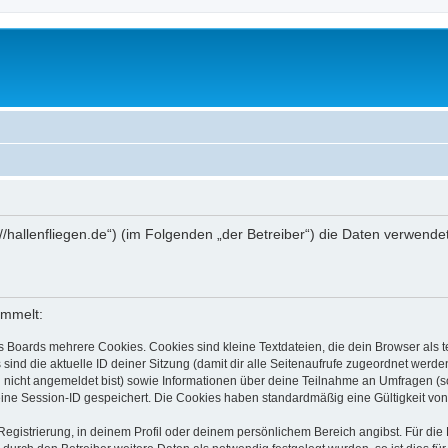
tps://hallenfliegen.de“) (im Folgenden „der Betreiber“) die Daten verw
ammelt:
s Boards mehrere Cookies. Cookies sind kleine Textdateien, die dein Browser als
 sind die aktuelle ID deiner Sitzung (damit dir alle Seitenaufrufe zugeordnet werd
u nicht angemeldet bist) sowie Informationen über deine Teilnahme an Umfragen (s
eine Session-ID gespeichert. Die Cookies haben standardmäßig eine Gültigkeit von 
Registrierung, in deinem Profil oder deinem persönlichem Bereich angibst. Für di