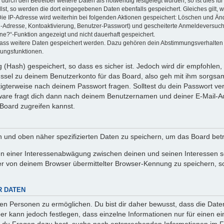
rch den Betreiber weitere Daten als notwendig festgelegt wurden, so ist dies für 
llst, so werden die dort eingegebenen Daten ebenfalls gespeichert. Gleiches gilt, 
Die IP-Adresse wird weiterhin bei folgenden Aktionen gespeichert: Löschen und Än
l-Adresse, Kontoaktivierung, Benutzer-Passwort) und gescheiterte Anmeldeversuch
ine?“-Funktion angezeigt und nicht dauerhaft gespeichert.
 dass weitere Daten gespeichert werden. Dazu gehören dein Abstimmungsverhalten
gungsfunktionen.
(Hash) gespeichert, so dass es sicher ist. Jedoch wird dir empfohlen, 
ssel zu deinem Benutzerkonto für das Board, also geh mit ihm sorgsam
htigterweise nach deinem Passwort fragen. Solltest du dein Passwort v
are fragt dich dann nach deinem Benutzernamen und deiner E-Mail-Ad
Board zugreifen kannst.
en und oben näher spezifizierten Daten zu speichern, um das Board bet
en einer Interessenabwägung zwischen deinen und seinen Interessen sow
r von deinem Browser übermittelter Browser-Kennung zu speichern, so
R DATEN
n Personen zu ermöglichen. Du bist dir daher bewusst, dass die Daten d
ber kann jedoch festlegen, dass einzelne Informationen nur für einen ei