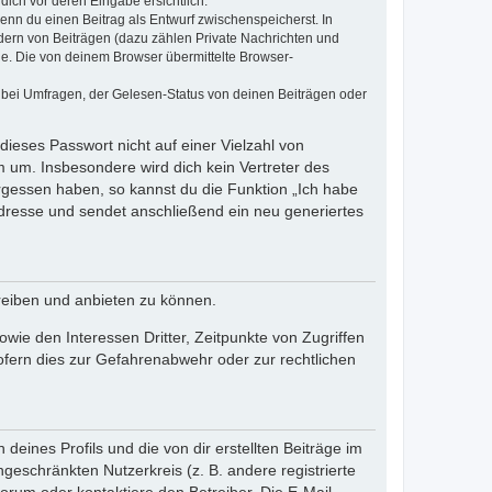
dich vor deren Eingabe ersichtlich.
wenn du einen Beitrag als Entwurf zwischenspeicherst. In
dern von Beiträgen (dazu zählen Private Nachrichten und
e. Die von deinem Browser übermittelte Browser-
 bei Umfragen, der Gelesen-Status von deinen Beiträgen oder
dieses Passwort nicht auf einer Vielzahl von
 um. Insbesondere wird dich kein Vertreter des
ergessen haben, so kannst du die Funktion „Ich habe
resse und sendet anschließend ein neu generiertes
reiben und anbieten zu können.
ie den Interessen Dritter, Zeitpunkte von Zugriffen
fern dies zur Gefahrenabwehr oder zur rechtlichen
eines Profils und die von dir erstellten Beiträge im
ngeschränkten Nutzerkreis (z. B. andere registrierte