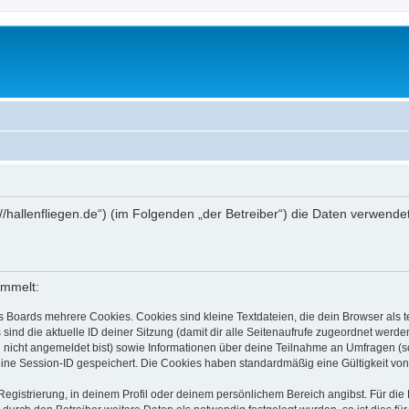
tps://hallenfliegen.de“) (im Folgenden „der Betreiber“) die Daten verw
ammelt:
s Boards mehrere Cookies. Cookies sind kleine Textdateien, die dein Browser als
 sind die aktuelle ID deiner Sitzung (damit dir alle Seitenaufrufe zugeordnet werd
u nicht angemeldet bist) sowie Informationen über deine Teilnahme an Umfragen (s
eine Session-ID gespeichert. Die Cookies haben standardmäßig eine Gültigkeit von 
Registrierung, in deinem Profil oder deinem persönlichem Bereich angibst. Für di