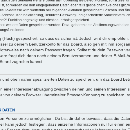
rch den Betreiber weitere Daten als notwendig festgelegt wurden, so ist dies für 
llst, so werden die dort eingegebenen Daten ebenfalls gespeichert. Gleiches gilt, 
Die IP-Adresse wird weiterhin bei folgenden Aktionen gespeichert: Löschen und Än
l-Adresse, Kontoaktivierung, Benutzer-Passwort) und gescheiterte Anmeldeversuch
ine?“-Funktion angezeigt und nicht dauerhaft gespeichert.
 dass weitere Daten gespeichert werden. Dazu gehören dein Abstimmungsverhalten
gungsfunktionen.
(Hash) gespeichert, so dass es sicher ist. Jedoch wird dir empfohlen, 
ssel zu deinem Benutzerkonto für das Board, also geh mit ihm sorgsam
htigterweise nach deinem Passwort fragen. Solltest du dein Passwort v
are fragt dich dann nach deinem Benutzernamen und deiner E-Mail-Ad
Board zugreifen kannst.
en und oben näher spezifizierten Daten zu speichern, um das Board bet
en einer Interessenabwägung zwischen deinen und seinen Interessen sow
r von deinem Browser übermittelter Browser-Kennung zu speichern, so
R DATEN
n Personen zu ermöglichen. Du bist dir daher bewusst, dass die Daten d
ber kann jedoch festlegen, dass einzelne Informationen nur für einen ei