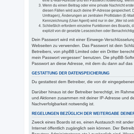
eine E-Mail-Adresse und ein Passwort notwendig. Wenn du
Wenn du einen Beitrag oder eine private Nachricht erste
diesen Fällen wird auch deine IP-Adresse gespeichert. 
Umfragen), Änderungen an zentralen Profildaten (E-Mai
Kennzeichnung (User Agent) wird nur in der „Wer ist onl
Schließlich erfordern einzelne Funktionen des Boards,
explizit von dir gesetzte Lesezeichen oder Benachrichti
Dein Passwort wird mit einer Einwege-Verschlüsselung 
Webseiten zu verwenden. Das Passwort ist dein Schlü
Betreibers, von phpBB Limited oder ein Dritter berec
mein Passwort vergessen“ benutzen. Die phpBB-Softw
Passwort an diese Adresse, mit dem du dann auf das 
GESTATTUNG DER DATENSPEICHERUNG
Du gestattest dem Betreiber, die von dir eingegeben
Darüber hinaus ist der Betreiber berechtigt, im Rahm
und Aktionen zusammen mit deiner IP-Adresse und de
Nachverfolgbarkeit notwendig ist.
REGELUNGEN BEZÜGLICH DER WEITERGABE DEINE
Zweck eines Boards ist es, einen Austausch mit andere
Internet öffentlich zugänglich sein können. Der Betrei