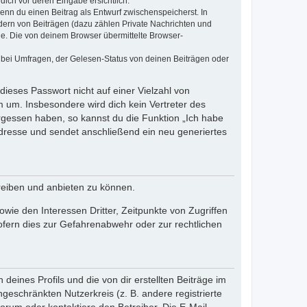
dich vor deren Eingabe ersichtlich.
wenn du einen Beitrag als Entwurf zwischenspeicherst. In
dern von Beiträgen (dazu zählen Private Nachrichten und
e. Die von deinem Browser übermittelte Browser-
 bei Umfragen, der Gelesen-Status von deinen Beiträgen oder
dieses Passwort nicht auf einer Vielzahl von
 um. Insbesondere wird dich kein Vertreter des
ergessen haben, so kannst du die Funktion „Ich habe
resse und sendet anschließend ein neu generiertes
reiben und anbieten zu können.
ie den Interessen Dritter, Zeitpunkte von Zugriffen
fern dies zur Gefahrenabwehr oder zur rechtlichen
eines Profils und die von dir erstellten Beiträge im
ngeschränkten Nutzerkreis (z. B. andere registrierte