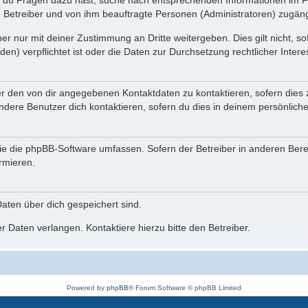
n du Fragen dazu hast, suche nach entsprechenden Informationen im Fo
n Betreiber und von ihm beauftragte Personen (Administratoren) zugäng
r nur mit deiner Zustimmung an Dritte weitergeben. Dies gilt nicht, s
n) verpflichtet ist oder die Daten zur Durchsetzung rechtlicher Interes
er den von dir angegebenen Kontaktdaten zu kontaktieren, sofern dies 
andere Benutzer dich kontaktieren, sofern du dies in deinem persönliche
, die die phpBB-Software umfassen. Sofern der Betreiber in anderen Be
ormieren.
 Daten über dich gespeichert sind.
 Daten verlangen. Kontaktiere hierzu bitte den Betreiber.
Powered by
phpBB
® Forum Software © phpBB Limited
Deutsche Übersetzung durch
phpBB.de