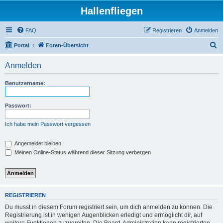
Hallenfliegen
FAQ
Registrieren
Anmelden
S
Portal
Foren-Übersicht
u
Anmelden
c
h
Benutzername:
e
Passwort:
Ich habe mein Passwort vergessen
Angemeldet bleiben
Meinen Online-Status während dieser Sitzung verbergen
REGISTRIEREN
Du musst in diesem Forum registriert sein, um dich anmelden zu können. Die
Registrierung ist in wenigen Augenblicken erledigt und ermöglicht dir, auf
weitere Funktionen zuzugreifen. Die Board-Administration kann registrierten