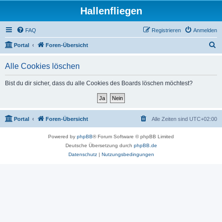
Hallenfliegen
FAQ
Registrieren
Anmelden
S
Portal
Foren-Übersicht
u
Alle Cookies löschen
c
h
Bist du dir sicher, dass du alle Cookies des Boards löschen möchtest?
e
Portal
Foren-Übersicht
Alle Zeiten sind
UTC+02:00
Powered by
phpBB
® Forum Software © phpBB Limited
Deutsche Übersetzung durch
phpBB.de
Datenschutz
|
Nutzungsbedingungen