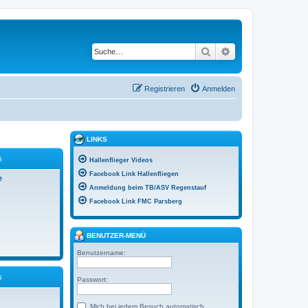
Suche
Erweiterte Suche
Registrieren
Anmelden
LINKS
G
Hallenflieger Videos
Facebook Link Hallenfliegen
e
Anmeldung beim TB/ASV Regenstauf
Facebook Link FMC Parsberg
BENUTZER-MENÜ
Benutzername:
G
Passwort:
Mich bei jedem Besuch automatisch