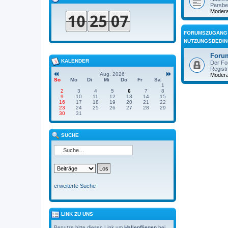
Parsbe
Modera
FORUMSZUGANG
NUTZUNGSBEDI
Foru
KALENDER
Der Fo
Registr
Aug. 2026
Modera
So
Mo
Di
Mi
Do
Fr
Sa
1
2
3
4
5
6
7
8
9
10
11
12
13
14
15
16
17
18
19
20
21
22
23
24
25
26
27
28
29
30
31
SUCHE
erweiterte Suche
LINK ZU UNS
Benutze bitte diesen Link um
Hallenfliegen
bei