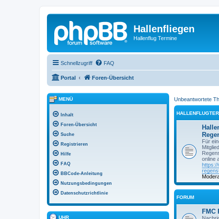
Hallenfliegen
Hallenflug Termine
Schnellzugriff
FAQ
Portal
Foren-Übersicht
MENÜ
Unbeantwortete T
HALLENFLUGTER
Inhalt
Foren-Übersicht
Halle
Regen
Suche
Für ein
Registrieren
Mitgli
Regens
Hilfe
online 
FAQ
https:/
regens
BBCode-Anleitung
Modera
Nutzungsbedingungen
Datenschutzrichtlinie
FORUM
FMC 
UHR
Nachri