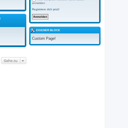
anmelden
Registriere dich jetzt!
G
EIGENER BLOCK
Custom Page!
Gehe zu