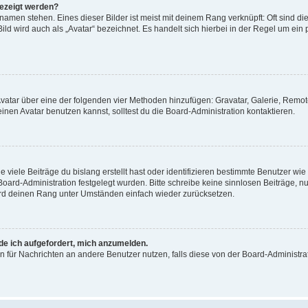
gezeigt werden?
amen stehen. Eines dieser Bilder ist meist mit deinem Rang verknüpft: Oft sind di
ld wird auch als „Avatar“ bezeichnet. Es handelt sich hierbei in der Regel um ein
 Avatar über eine der folgenden vier Methoden hinzufügen: Gravatar, Galerie, Rem
en Avatar benutzen kannst, solltest du die Board-Administration kontaktieren.
viele Beiträge du bislang erstellt hast oder identifizieren bestimmte Benutzer w
 Board-Administration festgelegt wurden. Bitte schreibe keine sinnlosen Beiträge
wird deinen Rang unter Umständen einfach wieder zurücksetzen.
rde ich aufgefordert, mich anzumelden.
ion für Nachrichten an andere Benutzer nutzen, falls diese von der Board-Administ