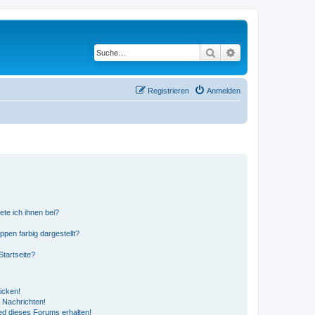
Suche
Erweiterte Suche
Registrieren
Anmelden
ete ich ihnen bei?
en farbig dargestellt?
tartseite?
icken!
 Nachrichten!
ed dieses Forums erhalten!