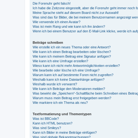
Die Forenuhr geht falsch!
Ich habe die Zeitzone eingestellt, aber die Forenuhr geht immer noch f
Meine Sprache steht auf diesem Board nicht zur Auswahl!
Was sind das für Bilder, die bei meinem Benutzernamen angezeigt we
Wie verwende ich einen Avatar?
Was ist mein Rang und wie kann ich ihn ändern?
Wenn ich bei einem Benutzer auf den E-Mail-Link klicke, werde ich au
Beiträge schreiben
Wie erstelle ich ein neues Thema oder eine Antwort?
Wie kann ich einen Beitrag bearbeiten oder löschen?
Wie kann ich meinem Beitrag eine Signatur anfügen?
Wie kann ich eine Umfrage erstellen?
Wieso kann ich nicht mehr Antwortmöglichkeiten erstellen?
Wie bearbeite oder lösche ich eine Umfrage?
Warum kann ich auf bestimmte Foren nicht zugreifen?
Weshalb kann ich keine Dateianhänge anfügen?
Weshalb wurde ich verwarnt?
Wie kann ich Beiträge den Moderatoren melden?
Was bewirkt die „Speichern“-Schaltfläche beim Schreiben eines Beitra
Warum muss mein Beitrag erst freigegeben werden?
Wie markiere ich ein Thema als neu?
Textformatierung und Thementypen
Was ist BBCode?
Kann ich HTML benutzen?
Was sind Smileys?
Kann ich Bilder in meine Beiträge einfügen?
Was sind globale Bekanntmachungen?