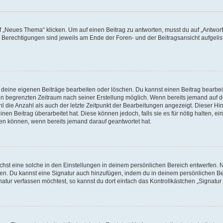
„Neues Thema“ klicken. Um auf einen Beitrag zu antworten, musst du auf „Antworte
e Berechtigungen sind jeweils am Ende der Foren- und der Beitragsansicht aufgeliste
r deine eigenen Beiträge bearbeiten oder löschen. Du kannst einen Beitrag bearbe
inen begrenzten Zeitraum nach seiner Erstellung möglich. Wenn bereits jemand auf de
 die Anzahl als auch der letzte Zeitpunkt der Bearbeitungen angezeigt. Dieser Hi
en Beitrag überarbeitet hat. Diese können jedoch, falls sie es für nötig halten, ei
hen können, wenn bereits jemand darauf geantwortet hat.
st eine solche in den Einstellungen in deinem persönlichen Bereich entwerfen. Na
eren. Du kannst eine Signatur auch hinzufügen, indem du in deinem persönlichen 
atur verfassen möchtest, so kannst du dort einfach das Kontrollkästchen „Signatu