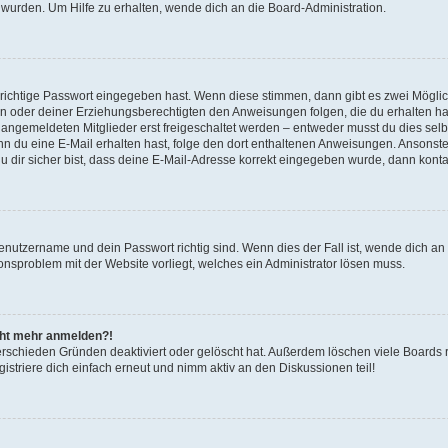
 wurden. Um Hilfe zu erhalten, wende dich an die Board-Administration.
 richtige Passwort eingegeben hast. Wenn diese stimmen, dann gibt es zwei Mögl
tern oder deiner Erziehungsberechtigten den Anweisungen folgen, die du erhalten ha
u angemeldeten Mitglieder erst freigeschaltet werden – entweder musst du dies selbs
. Wenn du eine E-Mail erhalten hast, folge den dort enthaltenen Anweisungen. Ansons
 dir sicher bist, dass deine E-Mail-Adresse korrekt eingegeben wurde, dann kontak
Benutzername und dein Passwort richtig sind. Wenn dies der Fall ist, wende dich a
ionsproblem mit der Website vorliegt, welches ein Administrator lösen muss.
icht mehr anmelden?!
erschieden Gründen deaktiviert oder gelöscht hat. Außerdem löschen viele Boards r
triere dich einfach erneut und nimm aktiv an den Diskussionen teil!