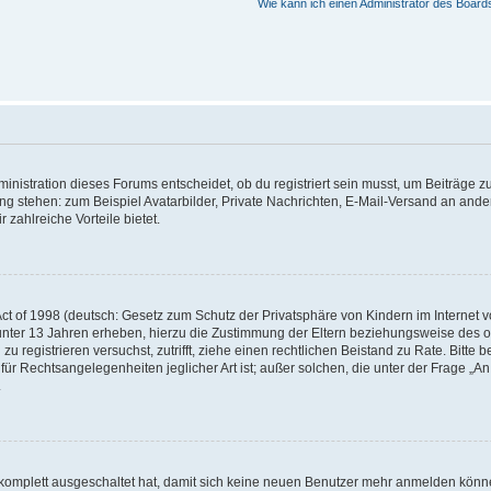
Wie kann ich einen Administrator des Board
istration dieses Forums entscheidet, ob du registriert sein musst, um Beiträge zu s
ung stehen: zum Beispiel Avatarbilder, Private Nachrichten, E-Mail-Versand an ander
 zahlreiche Vorteile bietet.
t of 1998 (deutsch: Gesetz zum Schutz der Privatsphäre von Kindern im Internet vo
unter 13 Jahren erheben, hierzu die Zustimmung der Eltern beziehungsweise des o
h zu registrieren versuchst, zutrifft, ziehe einen rechtlichen Beistand zu Rate. Bit
für Rechtsangelegenheiten jeglicher Art ist; außer solchen, die unter der Frage „
.
g komplett ausgeschaltet hat, damit sich keine neuen Benutzer mehr anmelden könn