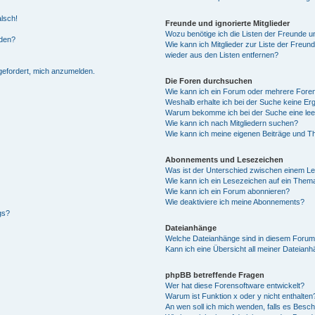
alsch!
Freunde und ignorierte Mitglieder
Wozu benötige ich die Listen der Freunde un
rden?
Wie kann ich Mitglieder zur Liste der Freund
wieder aus den Listen entfernen?
fgefordert, mich anzumelden.
Die Foren durchsuchen
Wie kann ich ein Forum oder mehrere For
Weshalb erhalte ich bei der Suche keine Er
Warum bekomme ich bei der Suche eine lee
Wie kann ich nach Mitgliedern suchen?
Wie kann ich meine eigenen Beiträge und T
Abonnements und Lesezeichen
Was ist der Unterschied zwischen einem L
Wie kann ich ein Lesezeichen auf ein Them
Wie kann ich ein Forum abonnieren?
Wie deaktiviere ich meine Abonnements?
gs?
Dateianhänge
Welche Dateianhänge sind in diesem Forum
Kann ich eine Übersicht all meiner Dateian
phpBB betreffende Fragen
Wer hat diese Forensoftware entwickelt?
Warum ist Funktion x oder y nicht enthalten
An wen soll ich mich wenden, falls es Besc