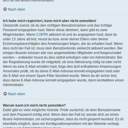
dich an die Board-Administration.
Nach oben
Ich habe mich registriert, kann mich aber nicht anmelden!
Überprüfe zuerst, ob du den richtigen Benutzernamen und das richtige
Passwort eingegeben hast. Wenn diese stimmen, dann gibt es zwei
Möglichkeiten. Wenn
COPPA
aktiviert ist und du angegeben hast, dass du
unter 13 Jahre alt bist, musst du bzw. einer deiner Eltern oder deiner
Erziehungsberechtigten den Anweisungen folgen, die du erhalten hast. Wenn
dies nicht der Fall ist, muss dein Benutzerkonto vielleicht aktiviert werden. Bei
einigen Boards müssen alle neu angemeldeten Mitglieder erst freigeschaltet
werden – entweder musst du dies selbst erledigen oder ein Administrator. Bei
der Registrierung wurde dir mitgeteilt, ob eine Aktivierung nötig ist oder nicht.
Wenn du eine E-Mail erhalten hast, folge den dort enthaltenen Anweisungen.
Ansonsten prüfe, ob du deine E-Mail-Adresse korrekt eingegeben hast oder
die E-Mail von einem Spam-Filter blockiert wurde. Wenn du dir sicher bist,
dass deine E-Mail-Adresse korrekt eingegeben wurde, dann kontaktiere einen
Administrator.
Nach oben
Warum kann ich mich nicht anmelden?
Dafür gibt es viele mögliche Gründe. Prüfe zunächst, ob dein Benutzername
und dein Passwort richtig sind. Wenn dies der Fall ist, wende dich an einen
Board-Administrator, um sicherzugehen, dass du nicht gesperrt wurdest. Es ist
ebenfalls möglich, dass ein Konfigurationsproblem mit der Website vorliegt,