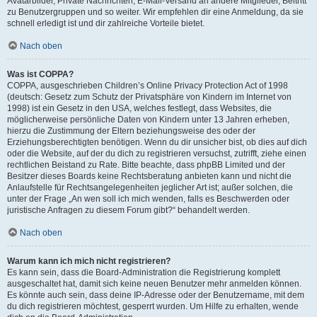
Avatarbilder, Private Nachrichten, E-Mail-Versand an andere Mitglieder, Beitritt
zu Benutzergruppen und so weiter. Wir empfehlen dir eine Anmeldung, da sie
schnell erledigt ist und dir zahlreiche Vorteile bietet.
Nach oben
Was ist COPPA?
COPPA, ausgeschrieben Children’s Online Privacy Protection Act of 1998
(deutsch: Gesetz zum Schutz der Privatsphäre von Kindern im Internet von
1998) ist ein Gesetz in den USA, welches festlegt, dass Websites, die
möglicherweise persönliche Daten von Kindern unter 13 Jahren erheben,
hierzu die Zustimmung der Eltern beziehungsweise des oder der
Erziehungsberechtigten benötigen. Wenn du dir unsicher bist, ob dies auf dich
oder die Website, auf der du dich zu registrieren versuchst, zutrifft, ziehe einen
rechtlichen Beistand zu Rate. Bitte beachte, dass phpBB Limited und der
Besitzer dieses Boards keine Rechtsberatung anbieten kann und nicht die
Anlaufstelle für Rechtsangelegenheiten jeglicher Art ist; außer solchen, die
unter der Frage „An wen soll ich mich wenden, falls es Beschwerden oder
juristische Anfragen zu diesem Forum gibt?“ behandelt werden.
Nach oben
Warum kann ich mich nicht registrieren?
Es kann sein, dass die Board-Administration die Registrierung komplett
ausgeschaltet hat, damit sich keine neuen Benutzer mehr anmelden können.
Es könnte auch sein, dass deine IP-Adresse oder der Benutzername, mit dem
du dich registrieren möchtest, gesperrt wurden. Um Hilfe zu erhalten, wende