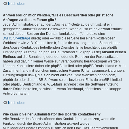
Nach oben
An wen soll ich mich wenden, falls es Beschwerden oder juristische
Anfragen zu diesem Forum gibt?
Jeder Administrator, der auf der „Das Team“-Seite aufgeführt ist, ist ein
geeigneter Kontakt für deine Beschwerde. Wenn du so keine Antwort erhältst,
solltest du den Besitzer der Domain kontaktieren (führe dazu eine
„WHOIS“-Abfrage
durch) oder — falls diese Seite bei einem kostenlosen
Webhoster wie z. B. Yahoo!, free.fr, funpic.de usw. liegt — den Support oder
den Abuse-Kontakt des betreffenden Dienstes. Bitte beachte, dass phpBB
Limited (phpBB.com) und phpBB Deutschland e. V. (phpBB.de)
absolut keinen
Einfluss
auf die Benutzung oder den oder die Benutzer der Forensoftware
haben und dafür in keiner Weise zur Verantwortung herangezogen werden
können. Kontaktiere daher nie phpBB Limited oder phpBB Deutschland e. V. in
Zusammenhang mit jeglichen juristischen Fragen (Unterlassungserklärungen,
Haftungsfragen usw.), die
sich nicht direkt
auf die Websiten phpbb.com,
phpbb.de oder die phpBB-Software selbst beziehen. Falls du phpBB Limited
oder phpBB Deutschland e. V. E-Mails schreibst, die die
Softwarenutzung
durch Dritte
betreffen, so wirst du, wenn überhaupt, höchstens eine knappe
Antwort erhalten.
Nach oben
Wie kann ich einen Administrator des Boards kontaktieren?
Alle Benutzer des Boards können das Kontaktformular nutzen, wenn die
Funktion durch die Board-Administration aktiviert wurde.
Mitglieder des Boards können zusätzlich den Link „Das Team“ verwenden.