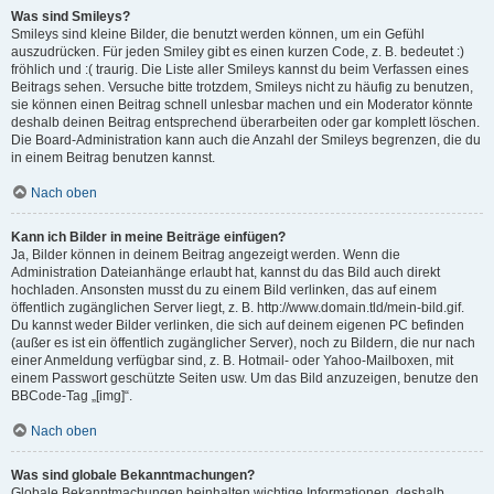
Was sind Smileys?
Smileys sind kleine Bilder, die benutzt werden können, um ein Gefühl
auszudrücken. Für jeden Smiley gibt es einen kurzen Code, z. B. bedeutet :)
fröhlich und :( traurig. Die Liste aller Smileys kannst du beim Verfassen eines
Beitrags sehen. Versuche bitte trotzdem, Smileys nicht zu häufig zu benutzen,
sie können einen Beitrag schnell unlesbar machen und ein Moderator könnte
deshalb deinen Beitrag entsprechend überarbeiten oder gar komplett löschen.
Die Board-Administration kann auch die Anzahl der Smileys begrenzen, die du
in einem Beitrag benutzen kannst.
Nach oben
Kann ich Bilder in meine Beiträge einfügen?
Ja, Bilder können in deinem Beitrag angezeigt werden. Wenn die
Administration Dateianhänge erlaubt hat, kannst du das Bild auch direkt
hochladen. Ansonsten musst du zu einem Bild verlinken, das auf einem
öffentlich zugänglichen Server liegt, z. B. http://www.domain.tld/mein-bild.gif.
Du kannst weder Bilder verlinken, die sich auf deinem eigenen PC befinden
(außer es ist ein öffentlich zugänglicher Server), noch zu Bildern, die nur nach
einer Anmeldung verfügbar sind, z. B. Hotmail- oder Yahoo-Mailboxen, mit
einem Passwort geschützte Seiten usw. Um das Bild anzuzeigen, benutze den
BBCode-Tag „[img]“.
Nach oben
Was sind globale Bekanntmachungen?
Globale Bekanntmachungen beinhalten wichtige Informationen, deshalb