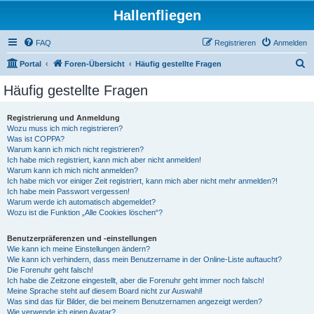
Hallenfliegen
FAQ
Registrieren
Anmelden
S
Portal
Foren-Übersicht
Häufig gestellte Fragen
u
Häufig gestellte Fragen
c
h
Registrierung und Anmeldung
Wozu muss ich mich registrieren?
e
Was ist COPPA?
Warum kann ich mich nicht registrieren?
Ich habe mich registriert, kann mich aber nicht anmelden!
Warum kann ich mich nicht anmelden?
Ich habe mich vor einiger Zeit registriert, kann mich aber nicht mehr anmelden?!
Ich habe mein Passwort vergessen!
Warum werde ich automatisch abgemeldet?
Wozu ist die Funktion „Alle Cookies löschen“?
Benutzerpräferenzen und -einstellungen
Wie kann ich meine Einstellungen ändern?
Wie kann ich verhindern, dass mein Benutzername in der Online-Liste auftaucht?
Die Forenuhr geht falsch!
Ich habe die Zeitzone eingestellt, aber die Forenuhr geht immer noch falsch!
Meine Sprache steht auf diesem Board nicht zur Auswahl!
Was sind das für Bilder, die bei meinem Benutzernamen angezeigt werden?
Wie verwende ich einen Avatar?